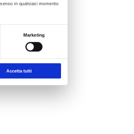
consenso in qualsiasi momento
ezione dettagli
. Puoi
Marketing
l media e per analizzare il
ostri partner che si occupano
azioni che hai fornito loro o
Accetta tutti