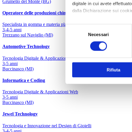
Grumello del Monte (BG)
digitale in cui avete effettua
dalla Dichiarazione sui cookie
Operatore delle produzioni chimiche
Specialista in gomma e materia plastica
Approfondisci come vengono el
Selezione
3-4-5 anni
modificare o ritirare il tuo 
Necessari
del
Trezzano sul Naviglio (MI)
consenso
Utilizziamo i cookie per perso
Automotive Technology
nostro traffico. Condividiamo 
Tecnologia Digitale & Applicazioni Web
di analisi dei dati web, pubbl
3-5 anni
che hanno raccolto dal tuo uti
Buccinasco (MI)
Rifiuta
Informatica e Coding
Tecnologia Digitale & Applicazioni Web
3-5 anni
Buccinasco (MI)
Jewel Technology
Tecnologia e Innovazione nel Design di Gioielli
3-4-5 anni