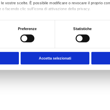
to le vostre scelte. È possibile modificare o revocare il proprio 
 o facendo clic sull'icona di attivazione della privacy.
aborati i tuoi dati personali e imposta le tue preferenze nella
s
consenso in qualsiasi momento dalla Dichiarazione sui cookie.
Preferenze
Statistiche
nalizzare contenuti ed annunci, per fornire funzionalità dei socia
inoltre informazioni sul modo in cui utilizzi il nostro sito con i n
icità e social media, i quali potrebbero combinarle con altre inform
lizzo dei loro servizi.
Accetta selezionati