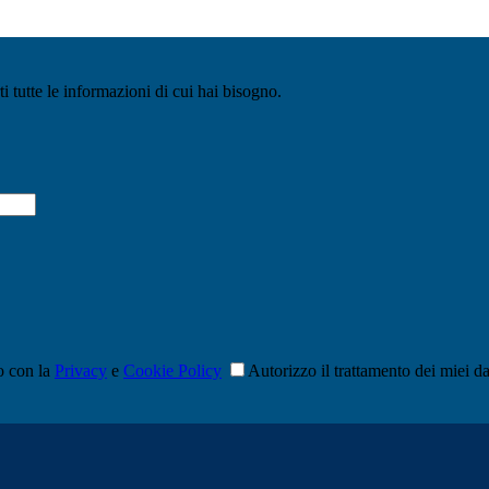
ti tutte le informazioni di cui hai bisogno.
o con la
Privacy
e
Cookie Policy
Autorizzo il trattamento dei miei dat