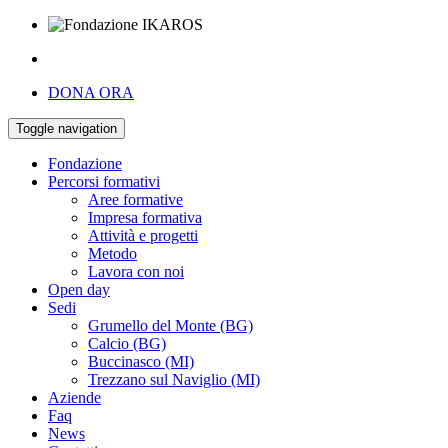
DONA ORA
Toggle navigation
Fondazione
Percorsi formativi
Aree formative
Impresa formativa
Attività e progetti
Metodo
Lavora con noi
Open day
Sedi
Grumello del Monte (BG)
Calcio (BG)
Buccinasco (MI)
Trezzano sul Naviglio (MI)
Aziende
Faq
News