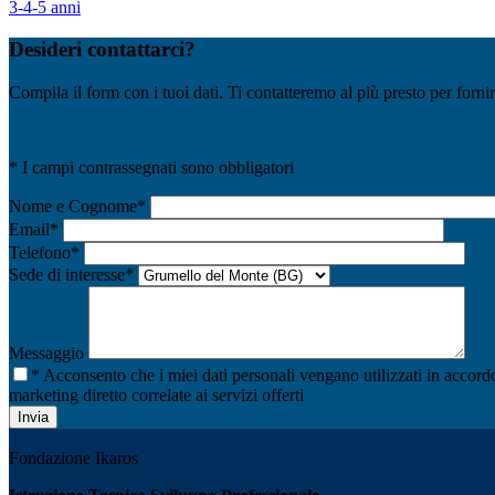
3-4-5 anni
Desideri contattarci?
Compila il form con i tuoi dati. Ti contatteremo al più presto per fornir
* I campi contrassegnati sono obbligatori
Nome e Cognome*
Email*
Telefono*
Sede di interesse*
Messaggio
* Acconsento che i miei dati personali vengano utilizzati in accord
marketing diretto correlate ai servizi offerti
Fondazione Ikaros