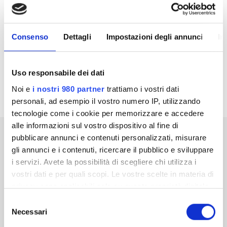
CONDIVIDI SU
Consenso
Dettagli
Impostazioni degli annunci
In
Uso responsabile dei dati
TORNA A TUTTE LE NEWS
Noi e
i nostri 980 partner
trattiamo i vostri dati
personali, ad esempio il vostro numero IP, utilizzando
tecnologie come i cookie per memorizzare e accedere
alle informazioni sul vostro dispositivo al fine di
pubblicare annunci e contenuti personalizzati, misurare
Articoli correlati
gli annunci e i contenuti, ricercare il pubblico e sviluppare
i servizi. Avete la possibilità di scegliere chi utilizza i
vostri dati e per quali scopi. Le vostre scelte in materia di
privacy sono applicabili solo su questa proprietà digitale
in cui avete effettuato le vostre scelte. È possibile
Selezione
modificare o revocare il proprio consenso in qualsiasi
Necessari
del
momento dalla Dichiarazione sui cookie o facendo clic
consenso