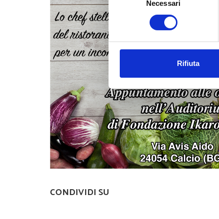
Necessari
del
consenso
Utilizziamo i cookie per perso
nostro traffico. Condividiamo 
di analisi dei dati web, pubbl
che hanno raccolto dal tuo uti
Rifiuta
CONDIVIDI SU