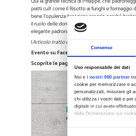
Qui la grande tecnica di Philippe, che padroneggia
piatti cult come il Risotto ai funghi e formaggio d
bene l’opulenza bresciana proprio perché breto
il ruolo delle donne ai fornelli. Con il migliore d
elegante padrona di casa insieme al fratello
Maur
(
Articolo tratto da
Identitàgolose.it
)
Consenso
Evento su Facebook
:
Incontro con Philippe Lé
Scoprite le pagine Facebook di
Philippe Lé
Uso responsabile dei dati
Noi e
i nostri 980 partner
tra
cookie per memorizzare e acce
personalizzati, misurare gli an
chi utilizza i vostri dati e pe
digitale in cui avete effettua
dalla Dichiarazione sui cookie
Approfondisci come vengono el
Selezione
modificare o ritirare il tuo 