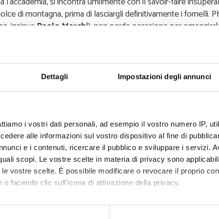
 l’accademia, si incontra umilmente con il savoir-faire insupera
olce di montagna, prima di lasciargli definitivamente i fornelli. P
ne, insinua
Paolo Marchi
), non perde occasione per omaggiarl
egli happy end, il matrimonio d’amore si concretizza nella fede ch
o Piscini
.
Dettagli
Impostazioni degli annunci
veillé
veillé
e del ristorante
Miramonti L’Altro
!
ttiamo i vostri dati personali, ad esempio il vostro numero IP, ut
dere alle informazioni sul vostro dispositivo al fine di pubblica
nunci e i contenuti, ricercare il pubblico e sviluppare i servizi. A
r quali scopi. Le vostre scelte in materia di privacy sono applicabi
to le vostre scelte. È possibile modificare o revocare il proprio 
 o facendo clic sull'icona di attivazione della privacy.
aborati i tuoi dati personali e imposta le tue preferenze nella
s
consenso in qualsiasi momento dalla Dichiarazione sui cookie.