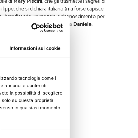
bile di
Mary Piscini
, che gli trasmette i segreti di
hilippe, che si dichiara italiano (ma forse capisce
a, rivendicando un maggiore riconoscimento per
e cinge l’anulare suo e della bella
Daniela
,
Informazioni sui cookie
ilizzando tecnologie come i
re annunci e contenuti
vete la possibilità di scegliere
li solo su questa proprietà
consenso in qualsiasi momento
ezione dettagli
. Puoi