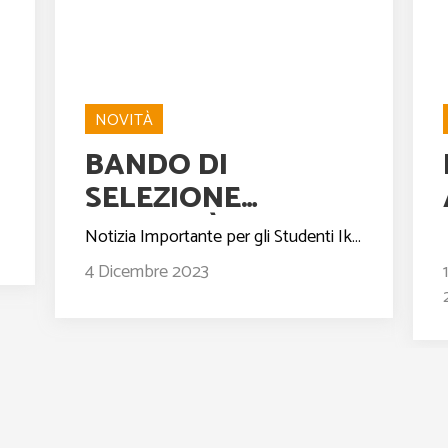
NOVITÀ
BANDO DI
SELEZIONE
MOBILITÀ
Notizia Importante per gli Studenti Ikaros: Opportunità di Mobilità Internazionale! La F...
STUDENTI
4 Dicembre 2023