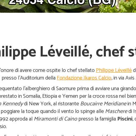
lippe Léveillé, chef s
’onore di avere come ospite lo chef stellato
Philippe Léveillé
d
0 presso l’Auditorium della
Fondazione Ikaros Calcio
, in via Av
equentato l’alberghiero di Saomure prima di avviare una girandola
restato in Somalia, Etiopia e Yemen per la croce rossa nel bienn
n Kennedy
di New York, al ristorante
Boucairre Meridiane
in M
poggiare la toque quando il vento lo spinge alle
Maschere
di I
 1992 approda al
Miramonti di Caino
presso la famiglia
Piscini
,
sio.