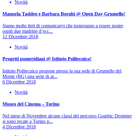
Novità
Manuela Taddeo e Barbara Borghi @ Open Day Grumello!
Siamo molto lieti di comunicarvi che torneranno a essere nostre
ospiti due madrine d’ecc...
12 Dicembre 2018
Novità
Progetti pomeridiani @ Istituto Politecnico!
Istituto Politecnico propone presso la sua sede di Grumello del
Monte (BG) una serie di at...
6 Dicembre 2018
Novità
Museo del Cinema – Torino
Nel mese di Novembre alcune classi del percorso Graphic Designer
si sono recate a Torino p...
4 Dicembre 2018