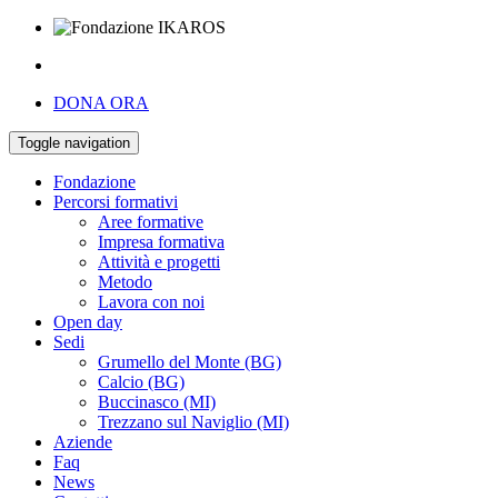
DONA ORA
Toggle navigation
Fondazione
Percorsi formativi
Aree formative
Impresa formativa
Attività e progetti
Metodo
Lavora con noi
Open day
Sedi
Grumello del Monte (BG)
Calcio (BG)
Buccinasco (MI)
Trezzano sul Naviglio (MI)
Aziende
Faq
News