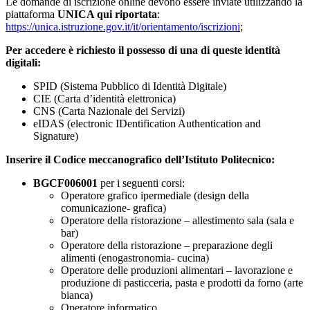
Le domande di iscrizione online devono essere inviate utilizzando la
piattaforma
UNICA qui riportata
:
https://unica.istruzione.gov.it/it/orientamento/iscrizioni
;
Per accedere è richiesto il possesso di una di queste identità
digitali:
SPID (Sistema Pubblico di Identità Digitale)
CIE (Carta d’identità elettronica)
CNS (Carta Nazionale dei Servizi)
eIDAS (electronic IDentification Authentication and
Signature)
Inserire il Codice meccanografico dell’Istituto Politecnico:
BGCF006001
per i seguenti corsi:
Operatore grafico ipermediale (design della
comunicazione- grafica)
Operatore della ristorazione – allestimento sala (sala e
bar)
Operatore della ristorazione – preparazione degli
alimenti (enogastronomia- cucina)
Operatore delle produzioni alimentari – lavorazione e
produzione di pasticceria, pasta e prodotti da forno (arte
bianca)
Operatore informatico