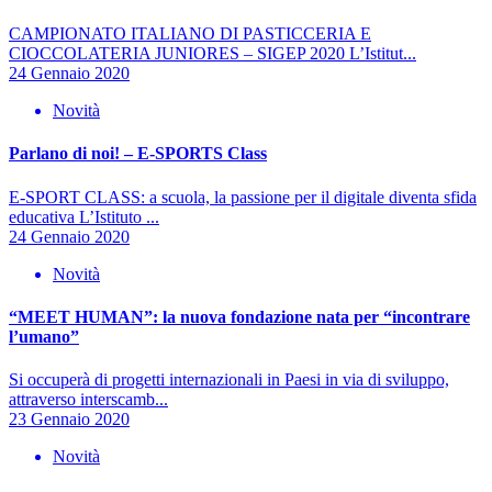
CAMPIONATO ITALIANO DI PASTICCERIA E
CIOCCOLATERIA JUNIORES – SIGEP 2020 L’Istitut...
24 Gennaio 2020
Novità
Parlano di noi! – E-SPORTS Class
E-SPORT CLASS: a scuola, la passione per il digitale diventa sfida
educativa L’Istituto ...
24 Gennaio 2020
Novità
“MEET HUMAN”: la nuova fondazione nata per “incontrare
l’umano”
Si occuperà di progetti internazionali in Paesi in via di sviluppo,
attraverso interscamb...
23 Gennaio 2020
Novità