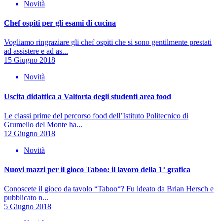
Novità
Chef ospiti per gli esami di cucina
Vogliamo ringraziare gli chef ospiti che si sono gentilmente prestati
ad assistere e ad as...
15 Giugno 2018
Novità
Uscita didattica a Valtorta degli studenti area food
Le classi prime del percorso food dell’Istituto Politecnico di
Grumello del Monte ha...
12 Giugno 2018
Novità
Nuovi mazzi per il gioco Taboo: il lavoro della 1° grafica
Conoscete il gioco da tavolo “Taboo“? Fu ideato da Brian Hersch e
pubblicato n...
5 Giugno 2018