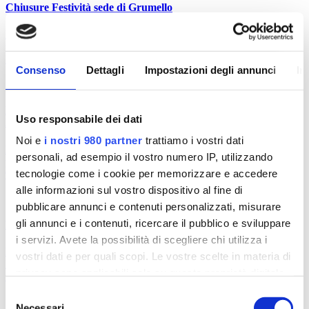
Chiusure Festività sede di Grumello
Istituto Politecnico e Fondazione Ikaros comunicano le chiusure del
periodo pasquale per l...
10 Aprile 2019
Consenso
Dettagli
Impostazioni degli annunci
In
Novità
Progetto BIODIVERSITA’: uscita didattica all’Orto Botanico
Uso responsabile dei dati
Lorenzo Rota
Noi e
i nostri 980 partner
trattiamo i vostri dati
Le classi seconde dell’area Food di Istituto Politecnico stanno
personali, ad esempio il vostro numero IP, utilizzando
proseguendo il ̶...
tecnologie come i cookie per memorizzare e accedere
9 Aprile 2019
alle informazioni sul vostro dispositivo al fine di
Novità
pubblicare annunci e contenuti personalizzati, misurare
gli annunci e i contenuti, ricercare il pubblico e sviluppare
Evento speciale: Food & Tech Exclusive Dinner
i servizi. Avete la possibilità di scegliere chi utilizza i
Mercoledì 3 aprile 2019 è stata una serata particolare per Istituto
vostri dati e per quali scopi. Le vostre scelte in materia di
Politecnico: si è t...
privacy sono applicabili solo su questa proprietà digitale
5 Aprile 2019
in cui avete effettuato le vostre scelte. È possibile
Selezione
Novità
modificare o revocare il proprio consenso in qualsiasi
Necessari